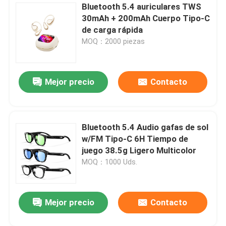
Bluetooth 5.4 auriculares TWS
30mAh + 200mAh Cuerpo Tipo-C
Cable de datos de alta velocidad
de carga rápida
MOQ：2000 piezas
Ventiladores portátiles
Mejor precio
Contacto
Pistola de masaje muscular
Webcam de la PC USB
Bluetooth 5.4 Audio gafas de sol
w/FM Tipo-C 6H Tiempo de
Tarjetas base ATX
juego 38.5g Ligero Multicolor
MOQ：1000 Uds.
Bancos de energía portátiles
Mejor precio
Contacto
Fuentes de alimentación ATX