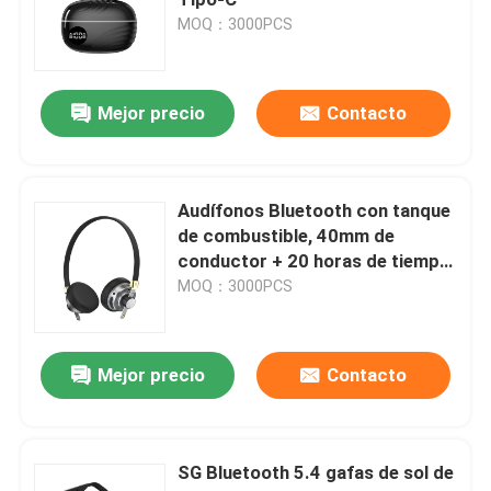
MOQ：3000PCS
Auriculares atadas con alambre del ordenador
Mejor precio
Contacto
Presidente atado con alambre del ordenador
Drones y accesorios agrícolas
Audífonos Bluetooth con tanque
de combustible, 40mm de
conductor + 20 horas de tiempo
Caja del ordenador
de reproducción, chip AC7006
MOQ：3000PCS
con baja latencia, 3.7V/250mAh
Auriculares de Bluetooth
de batería de Li
Mejor precio
Contacto
Hablantes Bluetooth
SG Bluetooth 5.4 gafas de sol de
Presidente inalámbrico multifuncional