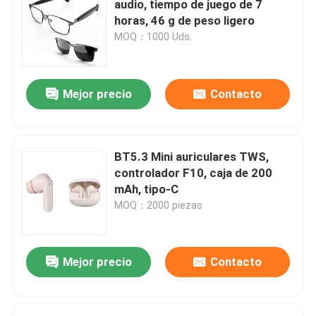
audio, tiempo de juego de 7
horas, 46 g de peso ligero
teclado inalámbrico y ratón
MOQ：1000 Uds.
Ventiladores para cajas de computadora
Mejor precio
Contacto
Fuente de alimentación del ordenador del juego
BT5.3 Mini auriculares TWS,
Monitor de computadora de FHD
controlador F10, caja de 200
mAh, tipo-C
MOQ：2000 piezas
Silla de escritorio ergonómica del juego
cojín de enfriamiento del ordenador portátil
Mejor precio
Contacto
Cargador de teléfono rápido