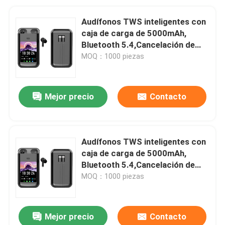
Audífonos TWS inteligentes con
caja de carga de 5000mAh,
Bluetooth 5.4,Cancelación de
ruido ENC, alertas de mensajes
MOQ：1000 piezas
multi-aplicación
(WeChat/WhatsApp/FB)
Mejor precio
Contacto
Audífonos TWS inteligentes con
caja de carga de 5000mAh,
Bluetooth 5.4,Cancelación de
ruido ENC, alertas de mensajes
MOQ：1000 piezas
multi-aplicación
(WeChat/WhatsApp/FB)
Mejor precio
Contacto