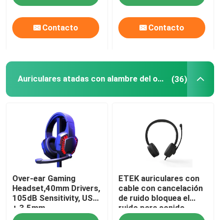
Contacto
Contacto
Auriculares atadas con alambre del ordenador
(36)
Over-ear Gaming
ETEK auriculares con
Headset,40mm Drivers,
cable con cancelación
105dB Sensitivity, USB
de ruido bloquea el
+ 3.5mm,
ruido para sonido
Omnidirectional Mic,
inmersivo en reuniones