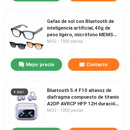
Gafas de sol con Bluetooth de
inteligencia artificial, 40g de
peso ligero, micrófono MEMS
para grabación de reuniones,
MOQ：1000 piezas
carga magnética, audio con oído
abierto
Mejor precio
Contacto
Bluetooth 5.4 F10 altavoz de
diafragma compuesto de titanio
A2DP AVRCP HFP 12H duración
de la batería 60H reproducción
MOQ：1000 piezas
de música 1H carga