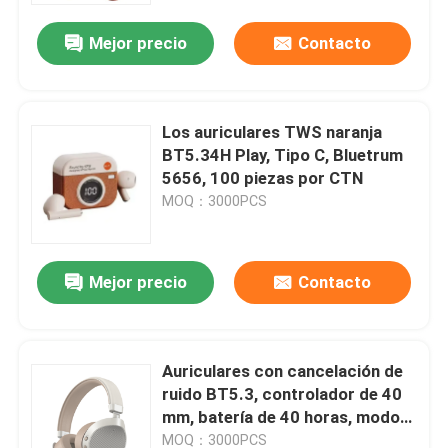
Mejor precio
Contacto
Los auriculares TWS naranja
BT5.34H Play, Tipo C, Bluetrum
5656, 100 piezas por CTN
MOQ：3000PCS
Mejor precio
Contacto
En casa
Auriculares con cancelación de
Productos
ruido BT5.3, controlador de 40
mm, batería de 40 horas, modo
ANC dual, carga rápida de 2.5
Sobre nosotros
MOQ：3000PCS