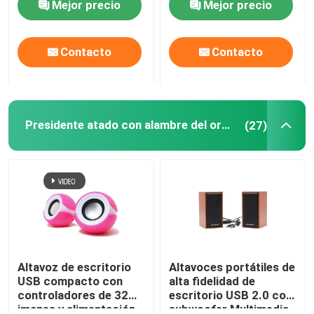
Mejor precio
Mejor precio
1.8M Cable, 20-20KHz
trabajo o juego
Frequency
Contacto
Contacto
Presidente atado con alambre del ordenador
(27)
Altavoz de escritorio
Altavoces portátiles de
USB compacto con
alta fidelidad de
controladores de 32
escritorio USB 2.0 con
imanes y alimentación
subwoofer Multimedia