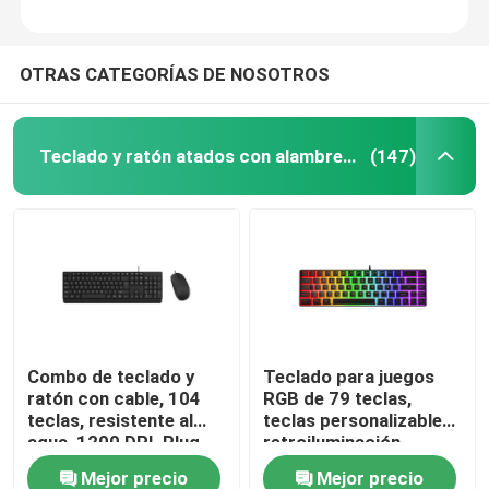
OTRAS CATEGORÍAS DE NOSOTROS
Teclado y ratón atados con alambre de ordenador
(147)
Combo de teclado y
Teclado para juegos
ratón con cable, 104
RGB de 79 teclas,
teclas, resistente al
teclas personalizables,
agua, 1200 DPI, Plug-
retroiluminación
and-Play USB, para
arcoíris, Plug-and-Play
Mejor precio
Mejor precio
oficinas y escuelas
USB