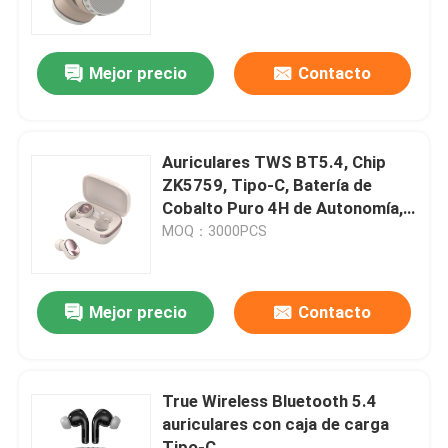
horas
Recorrido por la fábrica
Mejor precio
Contacto
Control de calidad
Auriculares TWS BT5.4, Chip
Contacta con nosotros
ZK5759, Tipo-C, Batería de
Cobalto Puro 4H de Autonomía,
Control por Botón
MOQ：3000PCS
Noticias
Casos de trabajo
Mejor precio
Contacto
Solicitar una cita
True Wireless Bluetooth 5.4
auriculares con caja de carga
Teclado y ratón atados con alambre de ordenador
Tipo-C