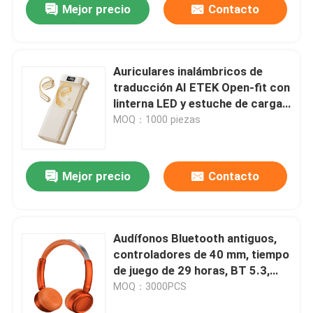
Mejor precio
Contacto
Auriculares inalámbricos de
traducción AI ETEK Open-fit con
linterna LED y estuche de carga
Power Bank de 1800 mAh Negro
MOQ：1000 piezas
/ Complexión
Mejor precio
Contacto
Audífonos Bluetooth antiguos,
controladores de 40 mm, tiempo
de juego de 29 horas, BT 5.3,
118 dB Sensibilidad
MOQ：3000PCS