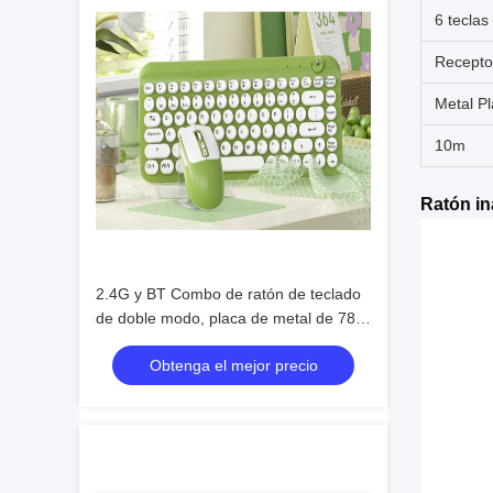
6 teclas
Recepto
Metal P
10m
Ratón in
2.4G y BT Combo de ratón de teclado
de doble modo, placa de metal de 78
teclas + botón rotativo, 500mAh
Obtenga el mejor precio