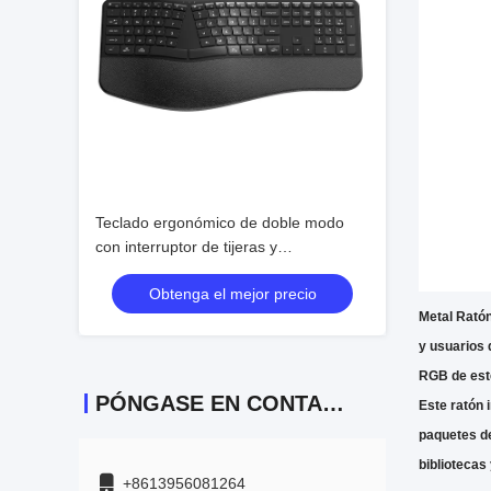
Teclado ergonómico de doble modo
con interruptor de tijeras y
reposapenes, mecanografía silenciosa
Obtenga el mejor precio
Metal
Ratón
y usuarios 
RGB de este
PÓNGASE EN CONTACTO
Este ratón 
paquetes de
bibliotecas 
+8613956081264