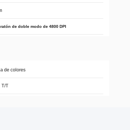
m
,
ratón de doble modo de 4800 DPI
a de colores
 T/T