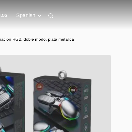
tos
Spanish
minación RGB, doble modo, plata metálica