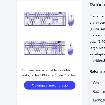
Ratón 
Elegante 
o bibliot
(1200/160
plateado
dual (2.4
largo pl
se adapta
híbridos.
Combinación recargable de doble
Ratón ina
modo, teclas 50M + ratón de 7 teclas,
carga rápida tipo-C
Valor
Obtenga el mejor precio
Ratón i
1200/16