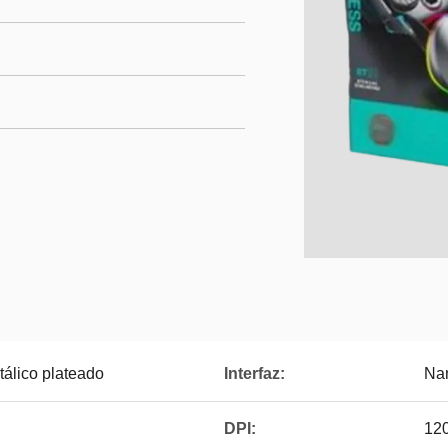
álico plateado
Interfaz:
Nan
DPI:
12