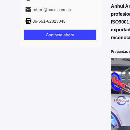
Anhui Ar
robert@aacc.com.cn
profesio
86-551-62823345
ISO9001:
exportad
Contacta ahora
reconoci
Preguntas 