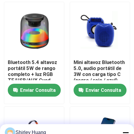
Recorrido por la fábrica
Control de calidad
Contacta con nosotros
Bluetooth 5.4 altavoz
Mini altavoz Bluetooth
portátil 5W de rango
5.0, audio portátil de
Noticias
completo + luz RGB
3W con carga tipo C
TF/USB/AUX Cuad-
(negro / rojo / azul)
modo
Enviar Consulta
Enviar Consulta
Casos de trabajo
Solicitar una cita
Teclado y ratón atados con alambre de ordenador
Shirley Huang