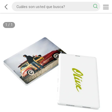
1
/
1