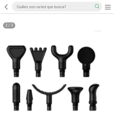
2
/
3