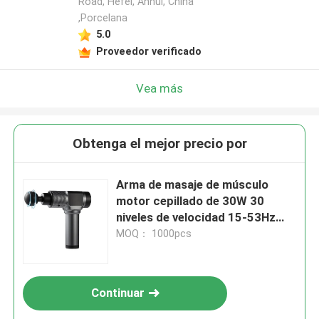
Road, Hefei, Anhui, China
,Porcelana
5.0
Proveedor verificado
Vea más
Obtenga el mejor precio por
Arma de masaje de músculo
motor cepillado de 30W 30
niveles de velocidad 15-53Hz
Frecuencia de recuperación
MOQ： 1000pcs
muscular, pantalla LCD 2500mAh
Batería de litio
Continuar