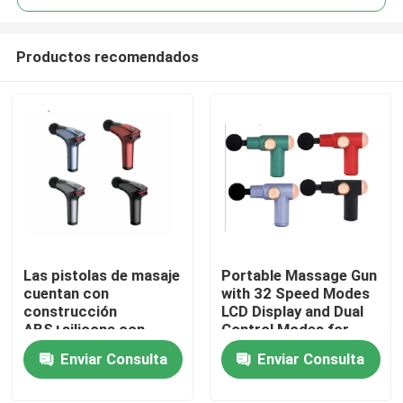
Productos recomendados
Las pistolas de masaje
Portable Massage Gun
En casa
cuentan con
with 32 Speed Modes
construcción
LCD Display and Dual
ABS+silicona con
Control Modes for
Productos
voltaje nominal de 7,4
Deep Tissue Relief
Enviar Consulta
Enviar Consulta
V, entrada de 5 V/2 A,
potencia de 30 W,
Sobre nosotros
batería de 1800 mAh y