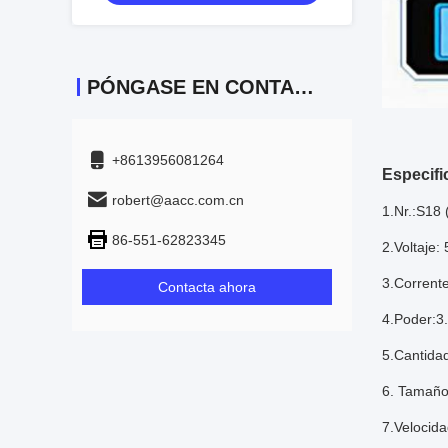
funciona en silencio para los
diseñadores de juegos
PÓNGASE EN CONTACTO
+8613956081264
Especifi
robert@aacc.com.cn
1.Nr.:S18 
86-551-62823345
2.Voltaje: 
3.Corrent
Contacta ahora
4.Poder:3
5.Cantidad
6. Tamaño 
7.Velocid