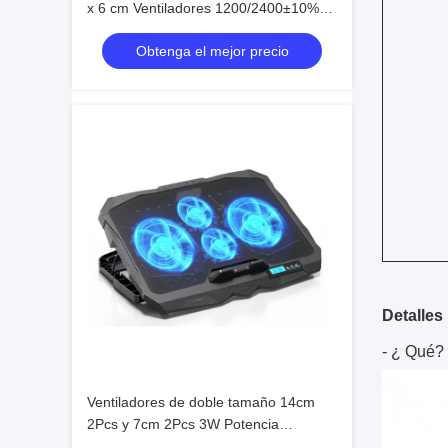
x 6 cm Ventiladores 1200/2400±10%
RPM Ajuste de doble velocidad 6
Obtenga el mejor precio
Ajustes de altura
Detalles
- ¿ Qué?
Ventiladores de doble tamaño 14cm
2Pcs y 7cm 2Pcs 3W Potencia
1400/1800 RPM Operación silenciosa