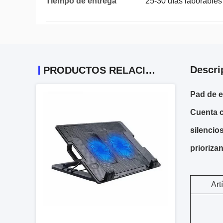
Tiempo de entrega
25-30 días laborables
Descri
PRODUCTOS RELACIONADOS
Pad de e
Cuenta c
silencio
prioriza
Art