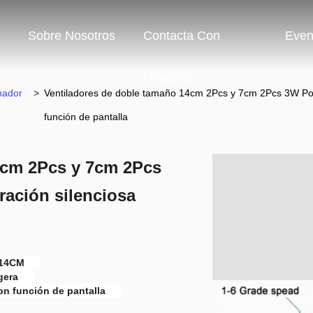
Sobre Nosotros
Contacta Con
Even
Nosotros
nador
>
Ventiladores de doble tamaño 14cm 2Pcs y 7cm 2Pcs 3W Po
función de pantalla
4cm 2Pcs y 7cm 2Pcs
ación silenciosa
 14CM
gera
on función de pantalla