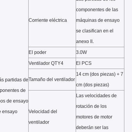
componentes de las
Corriente eléctrica
máquinas de ensayo
se clasifican en el
anexo II.
El poder
3.0W
Ventilador QTY4
El PCS
14 cm (dos piezas) + 7
Tamaño del ventilador
s partidas de
cm (dos piezas)
ponentes de
Las velocidades de
pos de ensayo
rotación de los
e ensayo
Velocidad del
motores de motor
ventilador
deberán ser las