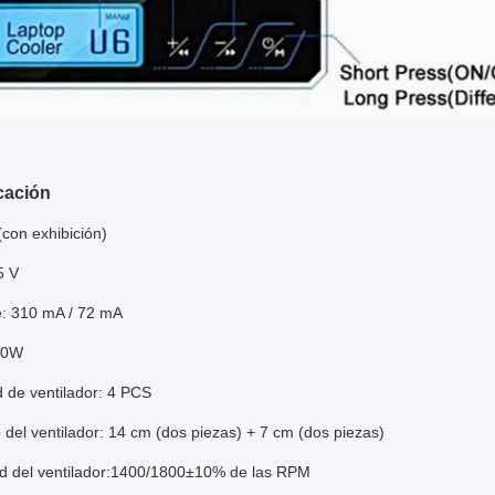
cación
(con exhibición)
5 V
e: 310 mA / 72 mA
.0W
 de ventilador: 4 PCS
del ventilador: 14 cm (dos piezas) + 7 cm (dos piezas)
ad del ventilador:1400/1800±10% de las RPM