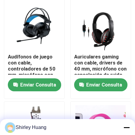
Recorrido por la fábrica
Control de calidad
Contacta con nosotros
Audífonos de juego
Auriculares gaming
con cable,
con cable, drivers de
controladores de 50
40 mm, micrófono con
Noticias
mm, micrófono con
cancelación de ruido,
cancelación de ruido,
doble jack de 3,5 mm
Enviar Consulta
Enviar Consulta
cable de 2 m.
+ USB, cable de 2 m
Casos de trabajo
Solicitar una cita
Shirley Huang
Teclado y ratón atados con alambre de ordenador