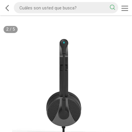
2
/
5