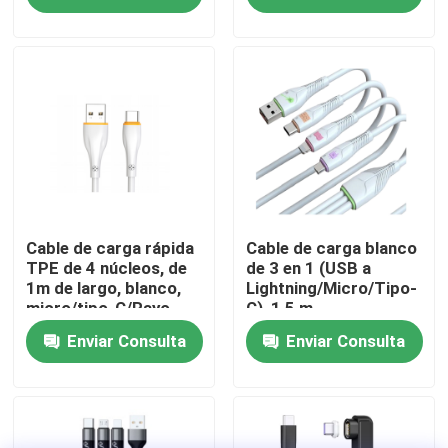
Recorrido por la fábrica
Control de calidad
Contacta con nosotros
Noticias
Cable de carga rápida
Cable de carga blanco
TPE de 4 núcleos, de
de 3 en 1 (USB a
1m de largo, blanco,
Lightning/Micro/Tipo-
micro/tipo-C/Rayo
C), 1,5 m
Casos de trabajo
Enviar Consulta
Enviar Consulta
Solicitar una cita
Teclado y ratón atados con alambre de ordenador