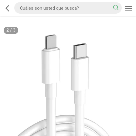
2
/
3