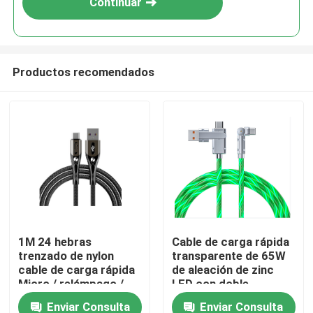
Continuar
Productos recomendados
En casa
1M 24 hebras
Cable de carga rápida
trenzado de nylon
transparente de 65W
Productos
cable de carga rápida
de aleación de zinc
Micro / relámpago /
LED con doble
Tipo-C
protocolo C-C/C-L
Enviar Consulta
Enviar Consulta
Sobre nosotros