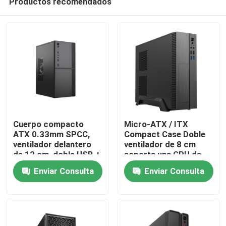
Productos recomendados
Cuerpo compacto
Micro-ATX / ITX
ATX 0.33mm SPCC,
Compact Case Doble
ventilador delantero
ventilador de 8 cm
de 12 cm, doble USB +
soporta una GPU de
En casa
audio, soporte M-ATX,
245 mm
Enviar Consulta
Enviar Consulta
260 * 160 * 350mm
Productos
Sobre nosotros