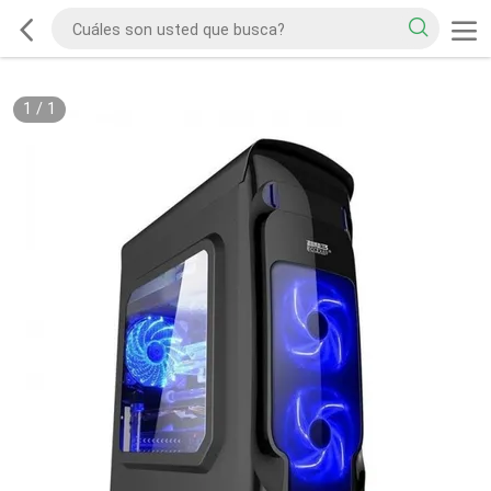
1
/
1