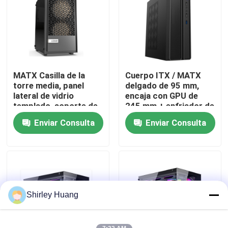
Recorrido por la fábrica
Control de calidad
MATX Casilla de la
Cuerpo ITX / MATX
torre media, panel
delgado de 95 mm,
Contacta con nosotros
lateral de vidrio
encaja con GPU de
templado, soporte de
245 mm + enfriador de
GPU de 240 mm y 300
78 mm, soporte de 4
Enviar Consulta
Enviar Consulta
Noticias
mm
ventiladores
Casos de trabajo
Solicitar una cita
Shirley Huang
Teclado y ratón atados con alambre de ordenador