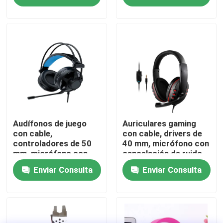
Recorrido por la fábrica
Control de calidad
Contacta con nosotros
Noticias
Audífonos de juego
Auriculares gaming
con cable,
con cable, drivers de
controladores de 50
40 mm, micrófono con
mm, micrófono con
cancelación de ruido,
Casos de trabajo
cancelación de ruido,
doble jack de 3,5 mm
Enviar Consulta
Enviar Consulta
cable de 2 m.
+ USB, cable de 2 m
Solicitar una cita
Teclado y ratón atados con alambre de ordenador