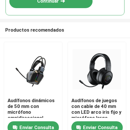
Continuar
Productos recomendados
En casa
Audífonos dinámicos
Audífonos de juegos
de 50 mm con
con cable de 40 mm
Productos
micrófono
con LED arco iris fijo y
omnidireccional,
micrófono largo
cojines de piel de PU
Enviar Consulta
Enviar Consulta
Sobre nosotros