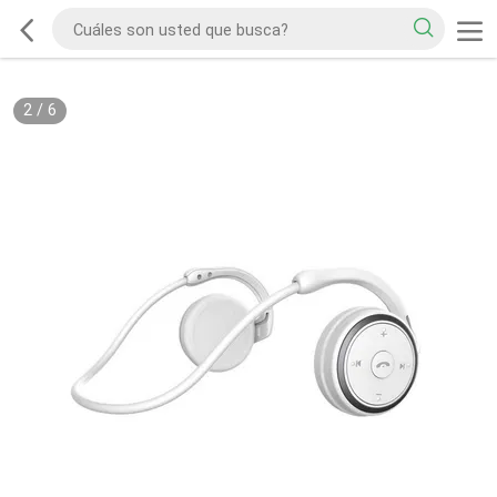
2
/
6