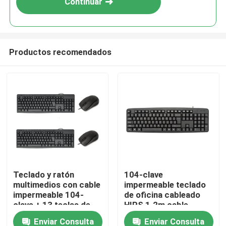
Continuar
Productos recomendados
En casa
Teclado y ratón
104-clave
multimedios con cable
impermeable teclado
Productos
impermeable 104-
de oficina cableado
clave + 13 teclas de
HIPS 1.2m cable
acceso rápido / 1200
personalizado
Enviar Consulta
Enviar Consulta
Sobre nosotros
DPI HIPS
logotipo de pantalla