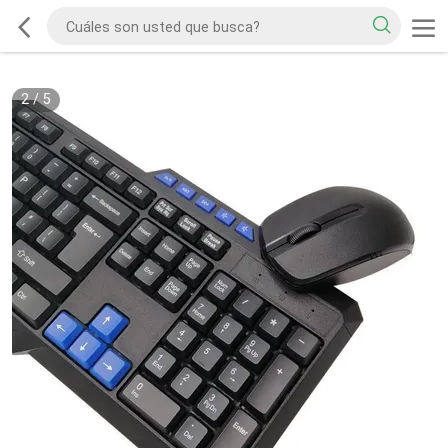
2
/
5