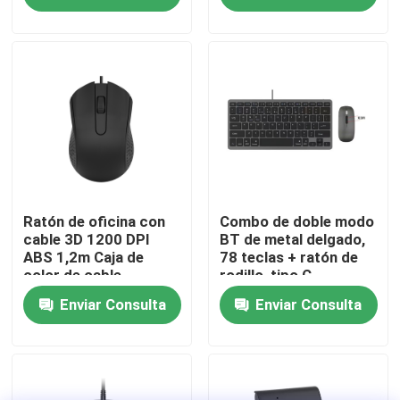
personalizable
de seda
Recorrido por la fábrica
Control de calidad
Contacta con nosotros
Noticias
Ratón de oficina con
Combo de doble modo
cable 3D 1200 DPI
BT de metal delgado,
ABS 1,2m Caja de
78 teclas + ratón de
color de cable
rodillo, tipo C
Casos de trabajo
recargable
Enviar Consulta
Enviar Consulta
Solicitar una cita
Teclado y ratón atados con alambre de ordenador